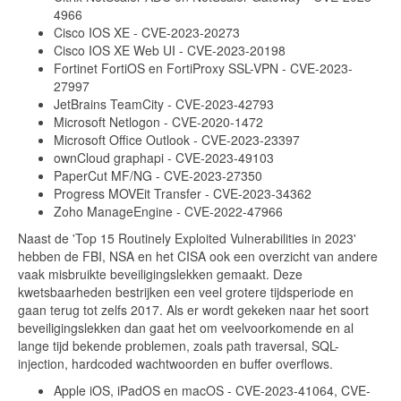
4966
Cisco IOS XE - CVE-2023-20273
Cisco IOS XE Web UI - CVE-2023-20198
Fortinet FortiOS en FortiProxy SSL-VPN - CVE-2023-
27997
JetBrains TeamCity - CVE-2023-42793
Microsoft Netlogon - CVE-2020-1472
Microsoft Office Outlook - CVE-2023-23397
ownCloud graphapi - CVE-2023-49103
PaperCut MF/NG - CVE-2023-27350
Progress MOVEit Transfer - CVE-2023-34362
Zoho ManageEngine - CVE-2022-47966
Naast de 'Top 15 Routinely Exploited Vulnerabilities in 2023'
hebben de FBI, NSA en het CISA ook een overzicht van andere
vaak misbruikte beveiligingslekken gemaakt. Deze
kwetsbaarheden bestrijken een veel grotere tijdsperiode en
gaan terug tot zelfs 2017. Als er wordt gekeken naar het soort
beveiligingslekken dan gaat het om veelvoorkomende en al
lange tijd bekende problemen, zoals path traversal, SQL-
injection, hardcoded wachtwoorden en buffer overflows.
Apple iOS, iPadOS en macOS - CVE-2023-41064, CVE-