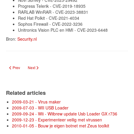
Novi Survey - CVE-2023-29492
Progress Telerik - CVE-2019-18935
RARLAB WinRAR - CVE-2023-38831
Red Hat Polkit - CVE-2021-4034
Sophos Firewall - CVE-2022-3236
Unitronics Vision PLC en HMI - CVE-2023-6448
Bron:
Security.nl
Previous article: Waarom je bluetooth uitzetten?
Next article: Mazda-systeem kwetsbaar in CMU
Prev
Next
Related articles
2009-03-21 - Virus maker
2009-07-03 - WII USB Loader
2009-09-24 - Wii - Wiibrew update Usb Loader GX r736
2009-12-23 - Experimenteer veilig met virussen
2010-01-05 - Bouw je eigen botnet met Zeus toolkit