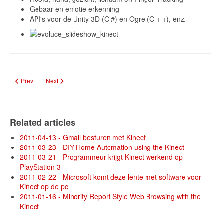
Gebaar en emotie erkenning
API's voor de Unity 3D (C #) en Ogre (C + +), enz.
Previous article: Kinect Made to Work on Android
Next article: Minority Report Style Web Browsing with the Kinect
Prev
Next
Related articles
2011-04-13 - Gmail besturen met Kinect
2011-03-23 - DIY Home Automation using the Kinect
2011-03-21 - Programmeur krijgt Kinect werkend op
PlayStation 3
2011-02-22 - Microsoft komt deze lente met software voor
Kinect op de pc
2011-01-16 - Minority Report Style Web Browsing with the
Kinect