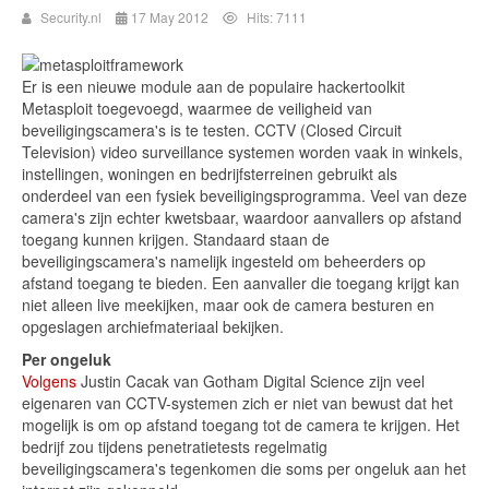
Security.nl
17 May 2012
Hits: 7111
Er is een nieuwe module aan de populaire hackertoolkit
Metasploit toegevoegd, waarmee de veiligheid van
beveiligingscamera's is te testen. CCTV (Closed Circuit
Television) video surveillance systemen worden vaak in winkels,
instellingen, woningen en bedrijfsterreinen gebruikt als
onderdeel van een fysiek beveiligingsprogramma. Veel van deze
camera's zijn echter kwetsbaar, waardoor aanvallers op afstand
toegang kunnen krijgen. Standaard staan de
beveiligingscamera's namelijk ingesteld om beheerders op
afstand toegang te bieden. Een aanvaller die toegang krijgt kan
niet alleen live meekijken, maar ook de camera besturen en
opgeslagen archiefmateriaal bekijken.
Per ongeluk
Volgens
Justin Cacak van Gotham Digital Science zijn veel
eigenaren van CCTV-systemen zich er niet van bewust dat het
mogelijk is om op afstand toegang tot de camera te krijgen. Het
bedrijf zou tijdens penetratietests regelmatig
beveiligingscamera's tegenkomen die soms per ongeluk aan het