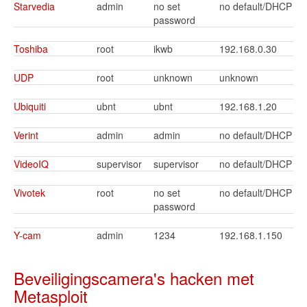
Starvedia
admin
no set
no default/DHCP
password
Toshiba
root
ikwb
192.168.0.30
UDP
root
unknown
unknown
Ubiquiti
ubnt
ubnt
192.168.1.20
Verint
admin
admin
no default/DHCP
VideoIQ
supervisor
supervisor
no default/DHCP
Vivotek
root
no set
no default/DHCP
password
Y-cam
admin
1234
192.168.1.150
Beveiligingscamera's hacken met
Metasploit