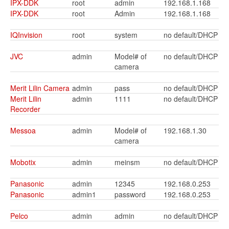
IPX-DDK
root
admin
192.168.1.168
IPX-DDK
root
Admin
192.168.1.168
IQInvision
root
system
no default/DHCP
JVC
admin
Model# of
no default/DHCP
camera
Merit Lilin Camera
admin
pass
no default/DHCP
Merit Lilin
admin
1111
no default/DHCP
Recorder
Messoa
admin
Model# of
192.168.1.30
camera
Mobotix
admin
meinsm
no default/DHCP
Panasonic
admin
12345
192.168.0.253
Panasonic
admin1
password
192.168.0.253
Pelco
admin
admin
no default/DHCP