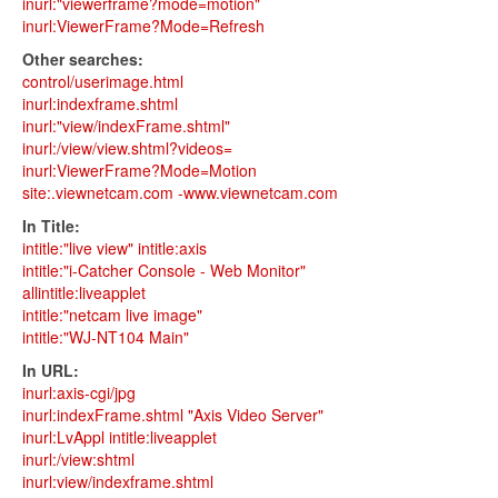
inurl:"viewerframe?mode=motion"
inurl:ViewerFrame?Mode=Refresh
Other searches:
control/userimage.html
inurl:indexframe.shtml
inurl:"view/indexFrame.shtml"
inurl:/view/view.shtml?videos=
inurl:ViewerFrame?Mode=Motion
site:.viewnetcam.com -www.viewnetcam.com
In Title:
intitle:"live view" intitle:axis
intitle:"i-Catcher Console - Web Monitor"
allintitle:liveapplet
intitle:"netcam live image"
intitle:"WJ-NT104 Main"
In URL:
inurl:axis-cgi/jpg
inurl:indexFrame.shtml "Axis Video Server"
inurl:LvAppl intitle:liveapplet
inurl:/view:shtml
inurl:view/indexframe.shtml