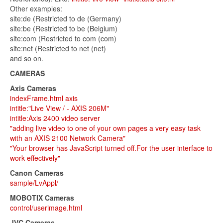
Other examples:
site:de (Restricted to de (Germany)
site:be (Restricted to be (Belgium)
site:com (Restricted to com (com)
site:net (Restricted to net (net)
and so on.
CAMERAS
Axis Cameras
indexFrame.html axis
intitle:"Live View / - AXIS 206M"
intitle:Axis 2400 video server
"adding live video to one of your own pages a very easy task
with an AXIS 2100 Network Camera"
"Your browser has JavaScript turned off.For the user interface to
work effectively"
Canon Cameras
sample/LvAppl/
MOBOTIX Cameras
control/userimage.html
JVC Cameras