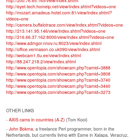
http://200.76.65.165/view/index.shtml
http://eyet-tech.homeip.net/view/index.shtml?videos=one
http://mozart.amadeus-hotel.com:81/view/index.shtml?
videos=one
http://camera.buffalotrace.com/view/index.shtml?videos=one
http://213.141.95.146/view/index.shtml?videos=one
http://216.66.37.162:8000/view/index.shtml?videos=one
http://www.admgor.nnov.ru:8023/view/index.shtml
http://office.vermason.co.uk090/view/index.shtml
http://webcam1.ttu.ee/view/index.shtml
http://88.247.218.2/view/index.shtml
http://www.opentopia.com/showcam.php?camid=3888
http://www.opentopia.com/showcam.php?camid=3808
http://www.opentopia.com/showcam.php?camid=3740
http://www.opentopia.com/showcam.php?camid=3440
http://www.opentopia.com/showcam.php?camid=3273
OTHER LINKS
-
AXIS cams in countries (A-Z)
(Tom Kooi)
-
John Bokma
, a freelance Perl programmer, born in the
Netherlands, but currently living with Esme in Xalapa, Veracruz,