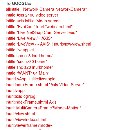
To GOOGLE:
allintitle: "Network Camera NetworkCamera"
intitle:Axis 2400 video server
intitle:axis intitle:"video server"
intitle:"EvoCam" inurl:"webcam.html"
intitle:"Live NetSnap Cam-Server feed"
intitle:"Live View / - AXIS"
intitle:"LiveView / - AXIS" | inurl:view/view.shtml
intitle:liveapplet
intitle:snc-cs3 inurl:home/
intitle:"snc-rz30 home"
intitle:snc-z20 inurl:home/
intitle:"WJ-NT104 Main"
inurl:LvAppl intitle:liveapplet
inurl:indexFrame.shtml "Axis Video Server"
inurl:lvappl
inurl:axis-cgi/jpg
inurl:indexFrame.shtml Axis
inurl:"MultiCameraFrame?Mode=Motion"
inurl:/view.shtml
inurl:/view/index.shtml
inurl:viewerframe?mode=