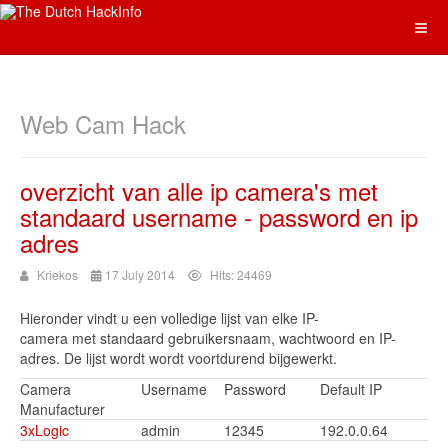
Web Cam Hack
overzicht van alle ip camera's met
standaard username - password en ip
adres
Kriekos
17 July 2014
Hits: 24469
Hieronder
vindt u
een volledige lijst van
elke
IP-
camera
met
standaard gebruikersnaam,
wachtwoord en
IP-
adres
.
De lijst wordt
wordt
voortdurend
bijgewerkt
.
Camera
Username
Password
Default IP
Manufacturer
3xLogic
admin
12345
192.0.0.64