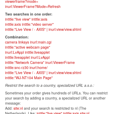
viewerframe?mode=
inurl:ViewerFrame?Mode=Refresh
Two searches in one order:
intitle:"live view" intitle:axis
intitle:axis intitle:"video server"
intitle:"Live View / - AXIS" | inurl:view/view.shtml
Combination:
camera linksys inurl:main.cgi
intitle:"active webcam page"
inurl:LvAppl intitle:liveapplet
intitle:liveapplet inurl:LvAppl
intitle:"Network Camera" inurl:ViewerFrame
intitle:snc-rz30 inurl:home/
intitle:"Live View / - AXIS" | inurl:view/view.shtml
intitle:"WJ-NT104 Main Page"
Restrict the search to a country, specialized URL a.s.o.:
Sometimes your order gives hundreds of URLs. You can restrict
your search by adding a country, a specialized URL or another
message:
Add:
site:nl
and your search is restricted to nl (The
Netherlands). Like:
intitle:"live view" intitle:axis site:nl