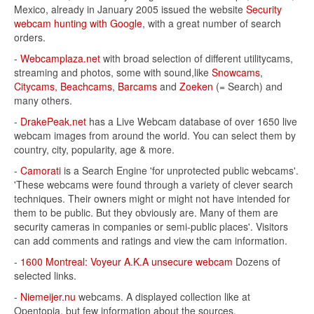
Mexico, already in January 2005 issued the website
Security
webcam hunting with Google
, with a great number of search
orders.
-
Webcamplaza.net
with broad selection of different utilitycams,
streaming and photos, some with sound,like
Snowcams
,
Citycams
,
Beachcams
,
Barcams
and
Zoeken
(= Search) and
many others.
-
DrakePeak.net
has a Live Webcam database of over 1650 live
webcam images from around the world. You can select them by
country, city, popularity, age & more.
-
Camorati
is a Search Engine 'for unprotected public webcams'.
'These webcams were found through a variety of clever search
techniques. Their owners might or might not have intended for
them to be public. But they obviously are. Many of them are
security cameras in companies or semi-public places'. Visitors
can add comments and ratings and view the cam information.
-
1600 Montreal: Voyeur A.K.A unsecure webcam
Dozens of
selected links.
-
Niemeijer.nu
webcams. A displayed collection like at
Opentopia, but few information about the sources.