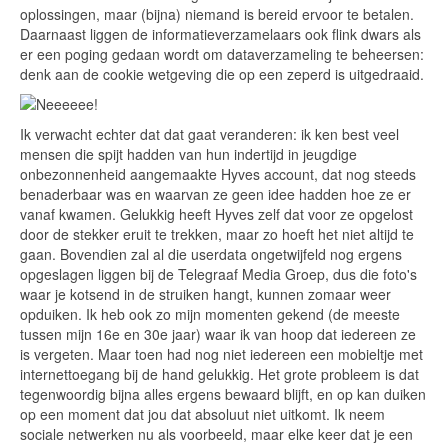
oplossingen, maar (bijna) niemand is bereid ervoor te betalen.
Daarnaast liggen de informatieverzamelaars ook flink dwars als
er een poging gedaan wordt om dataverzameling te beheersen:
denk aan de cookie wetgeving die op een zeperd is uitgedraaid.
Ik verwacht echter dat dat gaat veranderen: ik ken best veel
mensen die spijt hadden van hun indertijd in jeugdige
onbezonnenheid aangemaakte Hyves account, dat nog steeds
benaderbaar was en waarvan ze geen idee hadden hoe ze er
vanaf kwamen. Gelukkig heeft Hyves zelf dat voor ze opgelost
door de stekker eruit te trekken, maar zo hoeft het niet altijd te
gaan. Bovendien zal al die userdata ongetwijfeld nog ergens
opgeslagen liggen bij de Telegraaf Media Groep, dus die foto's
waar je kotsend in de struiken hangt, kunnen zomaar weer
opduiken. Ik heb ook zo mijn momenten gekend (de meeste
tussen mijn 16e en 30e jaar) waar ik van hoop dat iedereen ze
is vergeten. Maar toen had nog niet iedereen een mobieltje met
internettoegang bij de hand gelukkig. Het grote probleem is dat
tegenwoordig bijna alles ergens bewaard blijft, en op kan duiken
op een moment dat jou dat absoluut niet uitkomt. Ik neem
sociale netwerken nu als voorbeeld, maar elke keer dat je een