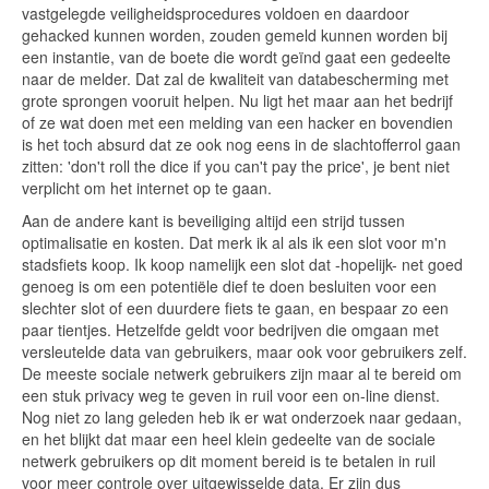
vastgelegde veiligheidsprocedures voldoen en daardoor
gehacked kunnen worden, zouden gemeld kunnen worden bij
een instantie, van de boete die wordt geïnd gaat een gedeelte
naar de melder. Dat zal de kwaliteit van databescherming met
grote sprongen vooruit helpen. Nu ligt het maar aan het bedrijf
of ze wat doen met een melding van een hacker en bovendien
is het toch absurd dat ze ook nog eens in de slachtofferrol gaan
zitten: 'don't roll the dice if you can't pay the price', je bent niet
verplicht om het internet op te gaan.
Aan de andere kant is beveiliging altijd een strijd tussen
optimalisatie en kosten. Dat merk ik al als ik een slot voor m'n
stadsfiets koop. Ik koop namelijk een slot dat -hopelijk- net goed
genoeg is om een potentiële dief te doen besluiten voor een
slechter slot of een duurdere fiets te gaan, en bespaar zo een
paar tientjes. Hetzelfde geldt voor bedrijven die omgaan met
versleutelde data van gebruikers, maar ook voor gebruikers zelf.
De meeste sociale netwerk gebruikers zijn maar al te bereid om
een stuk privacy weg te geven in ruil voor een on-line dienst.
Nog niet zo lang geleden heb ik er wat onderzoek naar gedaan,
en het blijkt dat maar een heel klein gedeelte van de sociale
netwerk gebruikers op dit moment bereid is te betalen in ruil
voor meer controle over uitgewisselde data. Er zijn dus