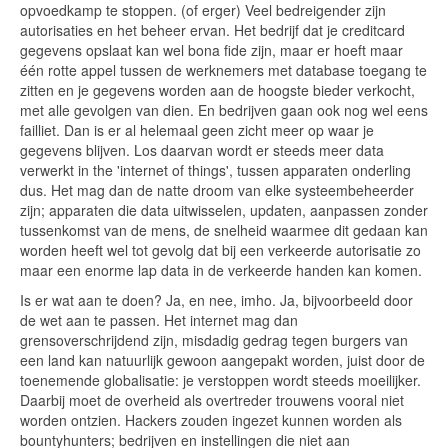
opvoedkamp te stoppen. (of erger) Veel bedreigender zijn
autorisaties en het beheer ervan. Het bedrijf dat je creditcard
gegevens opslaat kan wel bona fide zijn, maar er hoeft maar
één rotte appel tussen de werknemers met database toegang te
zitten en je gegevens worden aan de hoogste bieder verkocht,
met alle gevolgen van dien. En bedrijven gaan ook nog wel eens
failliet. Dan is er al helemaal geen zicht meer op waar je
gegevens blijven. Los daarvan wordt er steeds meer data
verwerkt in the 'internet of things', tussen apparaten onderling
dus. Het mag dan de natte droom van elke systeembeheerder
zijn; apparaten die data uitwisselen, updaten, aanpassen zonder
tussenkomst van de mens, de snelheid waarmee dit gedaan kan
worden heeft wel tot gevolg dat bij een verkeerde autorisatie zo
maar een enorme lap data in de verkeerde handen kan komen.
Is er wat aan te doen? Ja, en nee, imho. Ja, bijvoorbeeld door
de wet aan te passen. Het internet mag dan
grensoverschrijdend zijn, misdadig gedrag tegen burgers van
een land kan natuurlijk gewoon aangepakt worden, juist door de
toenemende globalisatie: je verstoppen wordt steeds moeilijker.
Daarbij moet de overheid als overtreder trouwens vooral niet
worden ontzien. Hackers zouden ingezet kunnen worden als
bountyhunters; bedrijven en instellingen die niet aan