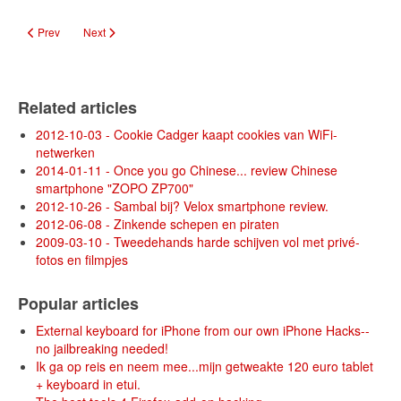
Previous article: How I upgraded my Z700 to Android Kitkat
Next article: Once you go Chinese... review Chinese smartphon
Prev
Next
Related articles
2012-10-03 - Cookie Cadger kaapt cookies van WiFi-
netwerken
2014-01-11 - Once you go Chinese... review Chinese
smartphone "ZOPO ZP700"
2012-10-26 - Sambal bij? Velox smartphone review.
2012-06-08 - Zinkende schepen en piraten
2009-03-10 - Tweedehands harde schijven vol met privé-
fotos en filmpjes
Popular articles
External keyboard for iPhone from our own iPhone Hacks--
no jailbreaking needed!
Ik ga op reis en neem mee...mijn getweakte 120 euro tablet
+ keyboard in etui.