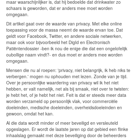
maar waarschijnlijker is, dat hij bedoelde dat drinkwater zo
schaars is geworden, dat er anders mee moet worden
omgegaan.
Dit artikel gaat over de waarde van privacy. Met elke online
toepassing voor de massa neemt de waarde ervan toe. Dat
geldt voor Facebook, Twitter, en andere sociale netwerken,
maar ook voor bijvoorbeeld het DigId en Electronisch
Patiëntendossier -ben ik nou de enige die dat een ongelofelijk
oubollige naam vindt?- en dus moet er anders mee worden
omgegaan.
Mensen die nu al roepen: 'privacy, niet belangrijk, ik heb niks te
verbergen.' mogen nu ophouden met lezen. Zonde van je tijd.
Over je persoonlijke waardering van privacy wil ik het niet
hebben, er valt namelijk, net als bij smaak, niet over te twisten:
je hebt het, of je hebt het niet. Feit is dat er steeds meer data
worden verzameld op persoonlijk vlak, voor commerciële
doeleinden, medische doeleinden, overheidsdoeleinden en
gewoon, omdat het kan.
Al die data wordt minder of meer beveiligd en versleuteld
opgeslagen. Er wordt de laatste jaren op dat gebied een flinke
inhaalslag gemaakt met deze beveiliging door de beheerders