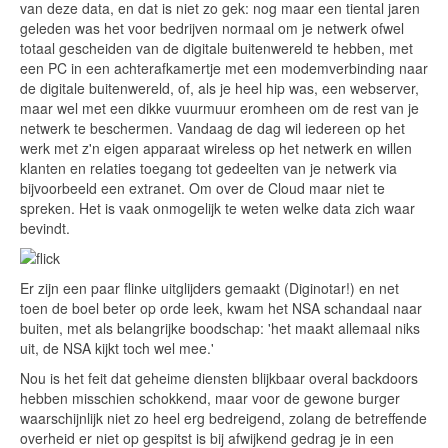
van deze data, en dat is niet zo gek: nog maar een tiental jaren
geleden was het voor bedrijven normaal om je netwerk ofwel
totaal gescheiden van de digitale buitenwereld te hebben, met
een PC in een achterafkamertje met een modemverbinding naar
de digitale buitenwereld, of, als je heel hip was, een webserver,
maar wel met een dikke vuurmuur eromheen om de rest van je
netwerk te beschermen. Vandaag de dag wil iedereen op het
werk met z'n eigen apparaat wireless op het netwerk en willen
klanten en relaties toegang tot gedeelten van je netwerk via
bijvoorbeeld een extranet. Om over de Cloud maar niet te
spreken. Het is vaak onmogelijk te weten welke data zich waar
bevindt.
Er zijn een paar flinke uitglijders gemaakt (Diginotar!) en net
toen de boel beter op orde leek, kwam het NSA schandaal naar
buiten, met als belangrijke boodschap: 'het maakt allemaal niks
uit, de NSA kijkt toch wel mee.'
Nou is het feit dat geheime diensten blijkbaar overal backdoors
hebben misschien schokkend, maar voor de gewone burger
waarschijnlijk niet zo heel erg bedreigend, zolang de betreffende
overheid er niet op gespitst is bij afwijkend gedrag je in een