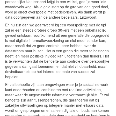
persoonlijke klantenkaart krijgt in een winkel, geef je weer iets
waardevols weg. Als je geld stort op de giro van een goed doel,
word je direct overspoeld met bedelbrieven. Als dank wordt je
data doorgegeven aan de andere bedelaars. Enzovoort.
En nu zijn dan we gearriveerd bij een voorspelling: met de tijd
zal er een steeds grotere groep 30+ers met een onbehaaglijk
gevoel ontstaan, voortkomend uit een generatie die opgegroeid
is met digitale informatievoorziening en niet meer zonder kan,
maar beseft dat ze geen controle meer hebben over de
datastroom naar buiten. Het is een groep die meer te besteden
heeft, en meer politieke invloed kan uitoefenen dan tieners. Het
is te verwachten dat de behoefte aan controle over persoonlijke
gegevens dan gaat toenemen, en dat niet vindbaarheid, maar
ónvindbaarheid op het internet de mate van succes zal
bepalen.
Er zal behoefte zijn aan omgevingen waar je je sociaal netwerk
kunt onderhouden en combineren met realtime activiteiten,
maar waar de uitgewisselde informatie vertrouwelijk blijft. Er zal
behoefte zijn aan tussenpersonen, die garanderen dat bij
zakelijke uitwisselingen op integere manier met elkaars data
wordt omgesprongen en er zal een digitale ombudsman komen
om opslag en gebruik van data door de overheid en bedrijven te