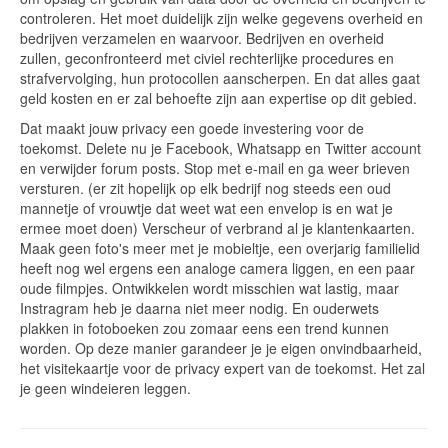
controleren. Het moet duidelijk zijn welke gegevens overheid en
bedrijven verzamelen en waarvoor. Bedrijven en overheid
zullen, geconfronteerd met civiel rechterlijke procedures en
strafvervolging, hun protocollen aanscherpen. En dat alles gaat
geld kosten en er zal behoefte zijn aan expertise op dit gebied.
Dat maakt jouw privacy een goede investering voor de
toekomst. Delete nu je Facebook, Whatsapp en Twitter account
en verwijder forum posts. Stop met e-mail en ga weer brieven
versturen. (er zit hopelijk op elk bedrijf nog steeds een oud
mannetje of vrouwtje dat weet wat een envelop is en wat je
ermee moet doen) Verscheur of verbrand al je klantenkaarten.
Maak geen foto's meer met je mobieltje, een overjarig familielid
heeft nog wel ergens een analoge camera liggen, en een paar
oude filmpjes. Ontwikkelen wordt misschien wat lastig, maar
Instragram heb je daarna niet meer nodig. En ouderwets
plakken in fotoboeken zou zomaar eens een trend kunnen
worden. Op deze manier garandeer je je eigen onvindbaarheid,
het visitekaartje voor de privacy expert van de toekomst. Het zal
je geen windeieren leggen.